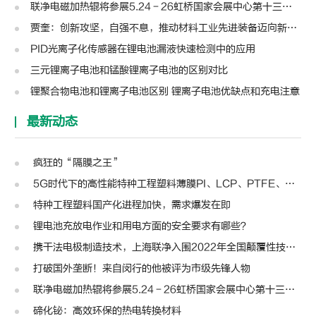
联净电磁加热辊将参展5.24－26虹桥国家会展中心第十三届模切展
贾奎：创新攻坚，自强不息，推动材料工业先进装备迈向新高度 | 高转先锋人物
PID光离子化传感器在锂电池漏液快速检测中的应用
三元锂离子电池和锰酸锂离子电池的区别对比
锂聚合物电池和锂离子电池区别 锂离子电池优缺点和充电注意
最新动态
疯狂的“隔膜之王”
5G时代下的高性能特种工程塑料薄膜PI、LCP、PTFE、PPS、PEEK、PEN
特种工程塑料国产化进程加快，需求爆发在即
锂电池充放电作业和用电方面的安全要求有哪些？
携干法电极制造技术，上海联净入围2022年全国颠覆性技术创新大赛
打破国外垄断！来自闵行的他被评为市级先锋人物
联净电磁加热辊将参展5.24－26虹桥国家会展中心第十三届模切展
碲化铋：高效环保的热电转换材料