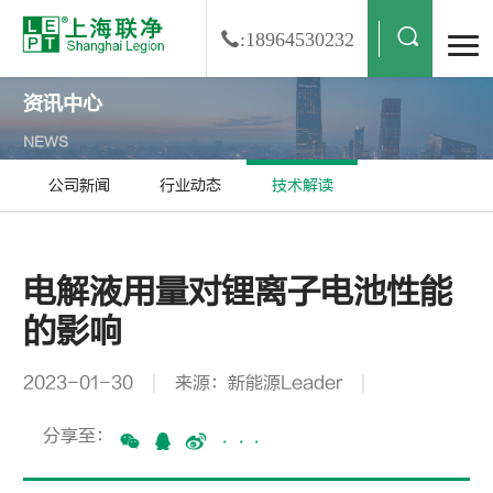
:18964530232
资讯中心
NEWS
公司新闻
行业动态
技术解读
电解液用量对锂离子电池性能
的影响
2023-01-30
来源：新能源Leader
分享至：
···