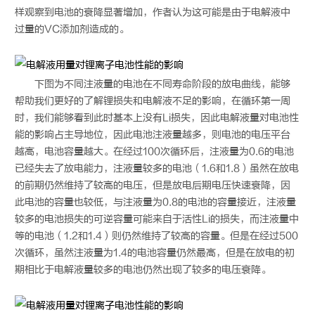
样观察到电池的衰降显著增加，作者认为这可能是由于电解液中
过量的VC添加剂造成的。
下图为不同注液量的电池在不同寿命阶段的放电曲线，能够
帮助我们更好的了解锂损失和电解液不足的影响，在循环第一周
时，我们能够看到此时基本上没有Li损失，因此电解液量对电池性
能的影响占主导地位，因此电池注液量越多，则电池的电压平台
越高，电池容量越大。在经过100次循环后，注液量为0.6的电池
已经失去了放电能力，注液量较多的电池（1.6和1.8）虽然在放电
的前期仍然维持了较高的电压，但是放电后期电压快速衰降，因
此电池的容量也较低，与注液量为0.8的电池的容量接近，注液量
较多的电池损失的可逆容量可能来自于活性Li的损失，而注液量中
等的电池（1.2和1.4）则仍然维持了较高的容量。但是在经过500
次循环，虽然注液量为1.4的电池容量仍然最高，但是在放电的初
期相比于电解液量较多的电池仍然出现了较多的电压衰降。