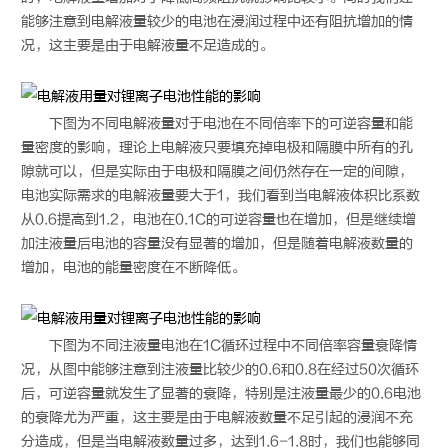
能够注意到电解液量较少的电池在浸润过程中还有阻抗增加的情
况，这主要是由于电解液量不足造成的。
下图为不同电解液量对于电池在不同倍率下的可逆容量和能
量密度的影响，理论上电解液只要填充掉电极和隔膜中所有的孔
隙就可以，但是实际由于电极和隔膜之间仍然存在一定的间隙，
电池实际需求的电解液量要大于1，我们看到当电解液体积比系数
从0.6提高到1.2，电池在0.1C的可逆容量也在增加，但是继续增
加注液量后电池的容量没有显著的增加，但是随着电解液数量的
增加，电池的能量密度在不断降低。
下图为不同注液量电池在1C循环过程中不同倍率容量衰降情
况，从图中能够注意到注液量比较少的0.6和0.8在经过50次循环
后，可逆容量就发生了显著的衰降，特别是注液量最少的0.6电池
的衰降尤为严重，这主要是由于电解液数量不足引起的浸润不充
分造成，但是当电解液数量过多，达到1.6-1.8时，我们也能够同