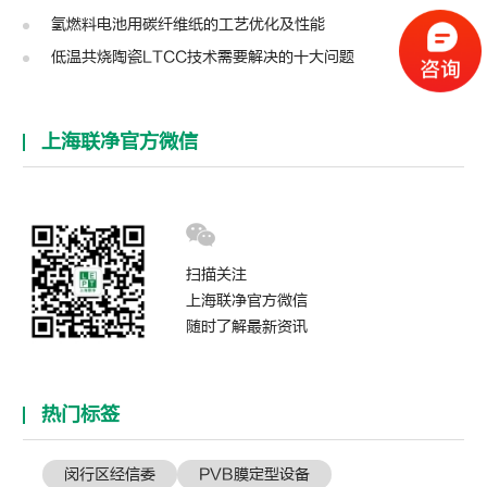
氢燃料电池用碳纤维纸的工艺优化及性能
低温共烧陶瓷LTCC技术需要解决的十大问题
上海联净官方微信
扫描关注
上海联净官方微信
随时了解最新资讯
热门标签
闵行区经信委
PVB膜定型设备