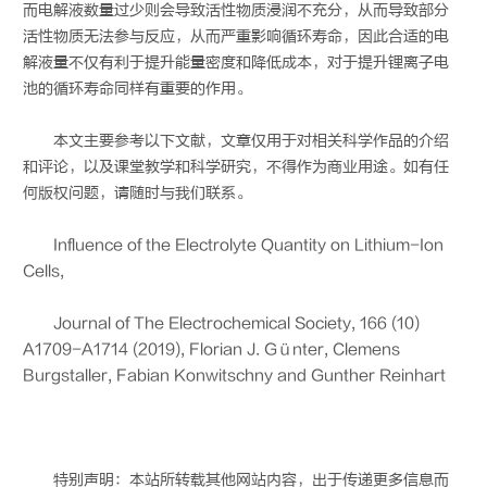
而电解液数量过少则会导致活性物质浸润不充分，从而导致部分
活性物质无法参与反应，从而严重影响循环寿命，因此合适的电
解液量不仅有利于提升能量密度和降低成本，对于提升锂离子电
池的循环寿命同样有重要的作用。
本文主要参考以下文献，文章仅用于对相关科学作品的介绍
和评论，以及课堂教学和科学研究，不得作为商业用途。如有任
何版权问题，请随时与我们联系。
Influence of the Electrolyte Quantity on Lithium-Ion
Cells,
Journal of The Electrochemical Society, 166 (10)
A1709-A1714 (2019), Florian J. Günter, Clemens
Burgstaller, Fabian Konwitschny and Gunther Reinhart
特别声明：本站所转载其他网站内容，出于传递更多信息而