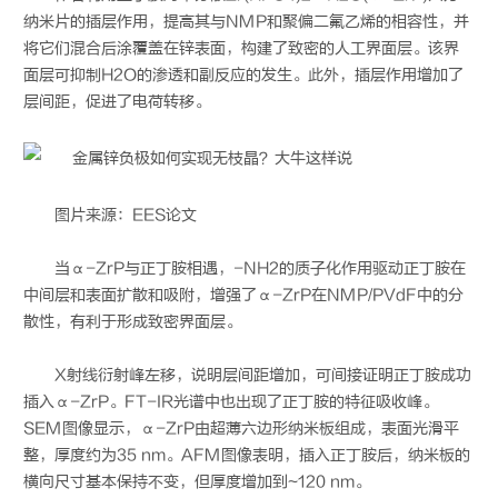
纳米片的插层作用，提高其与NMP和聚偏二氟乙烯的相容性，并
将它们混合后涂覆盖在锌表面，构建了致密的人工界面层。该界
面层可抑制H2O的渗透和副反应的发生。此外，插层作用增加了
层间距，促进了电荷转移。
图片来源：EES论文
当α-ZrP与正丁胺相遇，-NH2的质子化作用驱动正丁胺在
中间层和表面扩散和吸附，增强了α-ZrP在NMP/PVdF中的分
散性，有利于形成致密界面层。
X射线衍射峰左移，说明层间距增加，可间接证明正丁胺成功
插入α-ZrP。FT-IR光谱中也出现了正丁胺的特征吸收峰。
SEM图像显示，α-ZrP由超薄六边形纳米板组成，表面光滑平
整，厚度约为35 nm。AFM图像表明，插入正丁胺后，纳米板的
横向尺寸基本保持不变，但厚度增加到~120 nm。