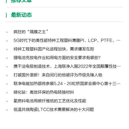
推荐文章
最新动态
疯狂的“隔膜之王”
5G时代下的高性能特种工程塑料薄膜PI、LCP、PTFE、PPS、PEEK、PEN
特种工程塑料国产化进程加快，需求爆发在即
锂电池充放电作业和用电方面的安全要求有哪些？
携干法电极制造技术，上海联净入围2022年全国颠覆性技术创新大赛
打破国外垄断！来自闵行的他被评为市级先锋人物
联净电磁加热辊将参展5.24－26虹桥国家会展中心第十三届模切展
碲化铋：高效环保的热电转换材料
氢燃料电池用碳纤维纸的工艺优化及性能
低温共烧陶瓷LTCC技术需要解决的十大问题