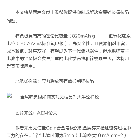
本文将从两篇文献出发帮你提供抑制或解决
金属锌负极
枝晶
问题。
锌负极具有高的理论比容量（820mAh g-1）、低氧化还原
电位（?0.76V vs标准氢电极）、高安全性，且资源相对丰富、
成本较低、环境友好，有望成为下一代储能器件。但水系锌离子
电池中的锌负极会发生严重的电化学腐蚀和锌枝晶生长，这将阻
碍其实际应用。
北航杨树斌：应力释放可有效抑制锌枝晶
图片来源：AEM论文
作者采用无模量GaIn合金电极沉积金属锌来验证镀锌过程中
应力的存在。当锌电镀时间为5min（电流密度10 mA cm-2）