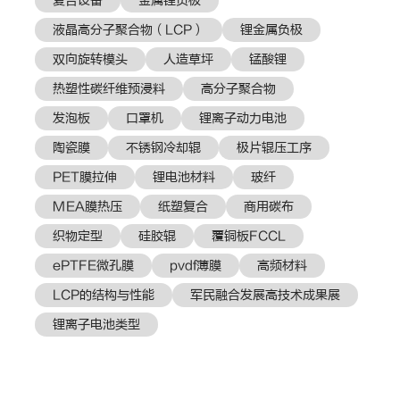
复合设备
金属锂负极
液晶高分子聚合物（LCP）
锂金属负极
双向旋转模头
人造草坪
锰酸锂
热塑性碳纤维预浸料
高分子聚合物
发泡板
口罩机
锂离子动力电池
陶瓷膜
不锈钢冷却辊
极片辊压工序
PET膜拉伸
锂电池材料
玻纤
MEA膜热压
纸塑复合
商用碳布
织物定型
硅胶辊
覆铜板FCCL
ePTFE微孔膜
pvdf薄膜
高频材料
LCP的结构与性能
军民融合发展高技术成果展
锂离子电池类型