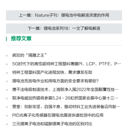
上一篇：Nature子刊：锂电池中电解液浓度的作用
下一篇：锂电池系列18：一文了解电解液
推荐文章
疯狂的“隔膜之王”
5G时代下的高性能特种工程塑料薄膜PI、LCP、PTFE、PPS、PEEK、PEN
特种工程塑料国产化进程加快，需求爆发在即
锂电池充放电作业和用电方面的安全要求有哪些？
携干法电极制造技术，上海联净入围2022年全国颠覆性技术创新大赛
联净电磁加热辊将参展5.24－26虹桥国家会展中心第十三届模切展
贾奎：创新攻坚，自强不息，推动材料工业先进装备迈向新高度 | 高转先锋人物
PID光离子化传感器在锂电池漏液快速检测中的应用
三元锂离子电池和锰酸锂离子电池的区别对比