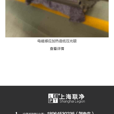
电磁感应加热造纸压光辊
查看详情
18964530235（邹先生）