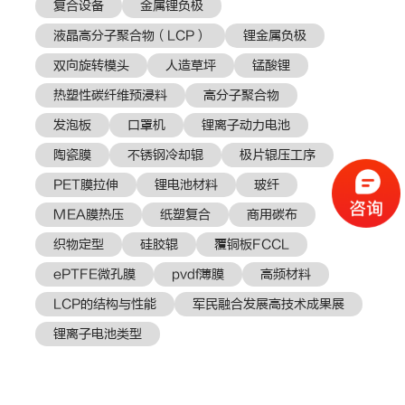
复合设备
金属锂负极
液晶高分子聚合物（LCP）
锂金属负极
双向旋转模头
人造草坪
锰酸锂
热塑性碳纤维预浸料
高分子聚合物
发泡板
口罩机
锂离子动力电池
陶瓷膜
不锈钢冷却辊
极片辊压工序
PET膜拉伸
锂电池材料
玻纤
MEA膜热压
纸塑复合
商用碳布
织物定型
硅胶辊
覆铜板FCCL
ePTFE微孔膜
pvdf薄膜
高频材料
LCP的结构与性能
军民融合发展高技术成果展
锂离子电池类型