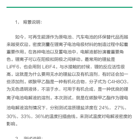
1， 背景说明：
如今，可再生能源作为原电池、汽车电池的环保替代品而越
来越受欢迎。密度测量在锂离子电池电极材料的制造过程中起着
重要作用。在各种电池以及蓄电池中，电解液都扮演着重要角
色。锂离子可以在阳极和阴极之间移动。最常用的锂盐是
LiPF6，也会用到 LiBF4。与水接触的时候，锂的反应活性很
高。这就是为什么要用无水的锂盐以及有机溶剂，有时还会加一
些添加剂。碳酸甲乙酯是一种有机化合物，分子式为 C4H8O3，
为无色透明液体，不溶于水，可用于有机合成，是一种优良的锂
离子电池电解液的溶剂。本次测试，就是在碳酸甲乙酯作为
锂电
池
电解液溶剂情况下，分别测试溶质锂盐浓度在 24%， 27%，
30%，33%，36%的温度扫描曲线。来测试温度对电解液密度的
影响。
2， 测试说明：