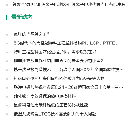
锂聚合物电池和锂离子电池区别 锂离子电池优缺点和充电注意
最新动态
疯狂的“隔膜之王”
5G时代下的高性能特种工程塑料薄膜PI、LCP、PTFE、PPS、PEEK、PEN
特种工程塑料国产化进程加快，需求爆发在即
锂电池充放电作业和用电方面的安全要求有哪些？
携干法电极制造技术，上海联净入围2022年全国颠覆性技术创新大赛
打破国外垄断！来自闵行的他被评为市级先锋人物
联净电磁加热辊将参展5.24－26虹桥国家会展中心第十三届模切展
碲化铋：高效环保的热电转换材料
氢燃料电池用碳纤维纸的工艺优化及性能
低温共烧陶瓷LTCC技术需要解决的十大问题