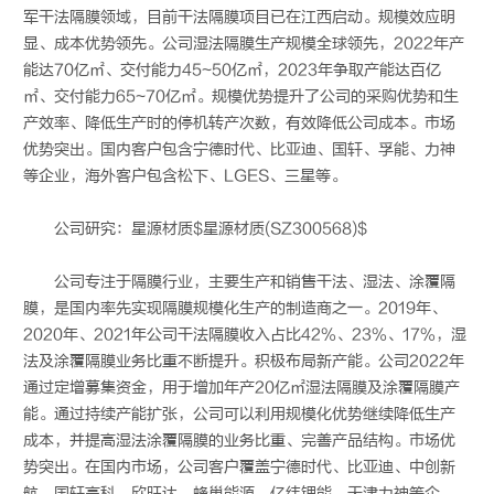
军干法隔膜领域，目前干法隔膜项目已在江西启动。规模效应明
显、成本优势领先。公司湿法隔膜生产规模全球领先，2022年产
能达70亿㎡、交付能力45~50亿㎡，2023年争取产能达百亿
㎡、交付能力65~70亿㎡。规模优势提升了公司的采购优势和生
产效率、降低生产时的停机转产次数，有效降低公司成本。市场
优势突出。国内客户包含宁德时代、比亚迪、国轩、孚能、力神
等企业，海外客户包含松下、LGES、三星等。
公司研究：星源材质$星源材质(SZ300568)$
公司专注于隔膜行业，主要生产和销售干法、湿法、涂覆隔
膜，是国内率先实现隔膜规模化生产的制造商之一。2019年、
2020年、2021年公司干法隔膜收入占比42%、23%、17%，湿
法及涂覆隔膜业务比重不断提升。积极布局新产能。公司2022年
通过定增募集资金，用于增加年产20亿㎡湿法隔膜及涂覆隔膜产
能。通过持续产能扩张，公司可以利用规模化优势继续降低生产
成本，并提高湿法涂覆隔膜的业务比重、完善产品结构。市场优
势突出。在国内市场，公司客户覆盖宁德时代、比亚迪、中创新
航、国轩高科、欣旺达、蜂巢能源、亿纬锂能、天津力神等企