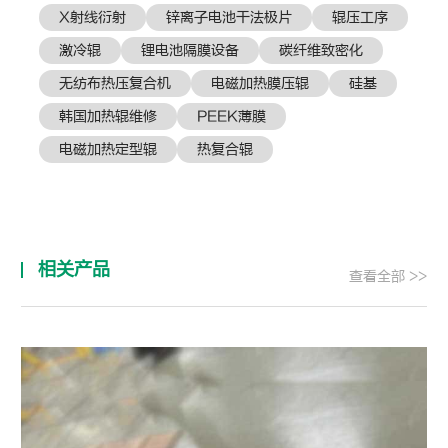
X射线衍射
锌离子电池干法极片
辊压工序
激冷辊
锂电池隔膜设备
​碳纤维致密化
无纺布热压复合机
电磁加热膜压辊
硅基
韩国加热辊维修
PEEK薄膜
电磁加热定型辊
热复合辊
相关产品
查看全部 >>