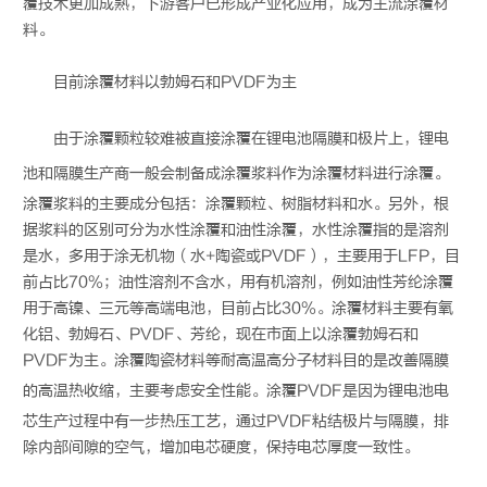
覆技术更加成熟，下游客户已形成产业化应用，成为主流涂覆材
料。
目前涂覆材料以勃姆石和PVDF为主
由于涂覆颗粒较难被直接涂覆在
锂电池
隔膜和极片上，
锂电
池
和隔膜生产商一般会制备成涂覆浆料作为涂覆材料进行涂覆。
涂覆浆料的主要成分包括：涂覆颗粒、树脂材料和水。另外，根
据浆料的区别可分为水性涂覆和油性涂覆，水性涂覆指的是溶剂
是水，多用于涂无机物（水+陶瓷或PVDF），主要用于LFP，目
前占比70%；油性溶剂不含水，用有机溶剂，例如油性芳纶涂覆
用于高镍、三元等高端电池，目前占比30%。涂覆材料主要有氧
化铝、勃姆石、PVDF、芳纶，现在市面上以涂覆勃姆石和
PVDF为主。涂覆陶瓷材料等耐高温高分子材料目的是改善隔膜
的高温热收缩，主要考虑安全性能。涂覆PVDF是因为
锂电池
电
芯生产过程中有一步热压工艺，通过PVDF粘结极片与隔膜，排
除内部间隙的空气，增加电芯硬度，保持电芯厚度一致性。