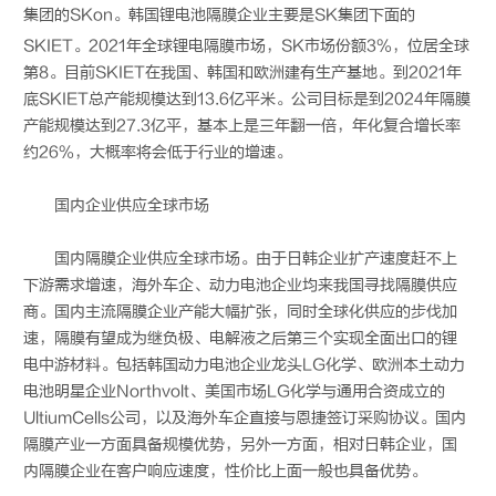
集团的SKon。韩国
锂电池
隔膜企业主要是SK集团下面的
SKIET。2021年全球锂电隔膜市场，SK市场份额3%，位居全球
第8。目前SKIET在我国、韩国和欧洲建有生产基地。到2021年
底SKIET总产能规模达到13.6亿平米。公司目标是到2024年隔膜
产能规模达到27.3亿平，基本上是三年翻一倍，年化复合增长率
约26%，大概率将会低于行业的增速。
国内企业供应全球市场
国内隔膜企业供应全球市场。由于日韩企业扩产速度赶不上
下游需求增速，海外车企、动力电池企业均来我国寻找隔膜供应
商。国内主流隔膜企业产能大幅扩张，同时全球化供应的步伐加
速，隔膜有望成为继负极、电解液之后第三个实现全面出口的锂
电中游材料。包括韩国动力电池企业龙头LG化学、欧洲本土动力
电池明星企业Northvolt、美国市场LG化学与通用合资成立的
UltiumCells公司，以及海外车企直接与恩捷签订采购协议。国内
隔膜产业一方面具备规模优势，另外一方面，相对日韩企业，国
内隔膜企业在客户响应速度，性价比上面一般也具备优势。