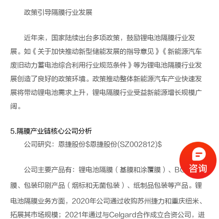
政策引导隔膜行业发展
近年来，国家陆续出台多项政策，鼓励
锂电池
隔膜行业发
展。如《关于加快推动新型储能发展的指导意见》《新能源汽车
废旧动力蓄电池综合利用行业规范条件》等为
锂电池
隔膜行业发
展创造了良好的政策环境。政策推动整体新能源汽车产业快速发
展将带动
锂电池
需求上升，锂电隔膜行业受益新能源增长规模广
阔。
5.隔膜产业链核心公司分析
公司研究：恩捷股份$恩捷股份(SZ002812)$
公司主要产品有：
锂电池
隔膜（基膜和涂覆膜）、BOPP薄
膜、包装印刷产品（烟标和无菌包装）、纸制品包装等产品。
锂
电池
隔膜业务方面，2020年公司通过收购苏州捷力和重庆纽米、
拓展其市场规模；2021年通过与Celgard合作成立合资公司，进