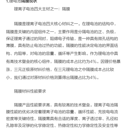
1.
锂电池
隔膜现状
锂离子电池四大主材之一：隔膜
隔膜是锂离子电池四大核心材料之一。在
锂电池
的结构中，
隔膜是关键的内层组件之一，主要作用是分隔电池的正、负极，
保证锂离子通过的同时，阻碍电子传输，是一种具有微孔结构的
薄膜，具有防止电池过热的功能。隔膜的性能决定电池的界面结
构、内阻等，对电池的容量、循环等产生影响。作为
锂电池
中具
有高技术壁垒的核心组件，隔膜的成本占比约为4%。因锂价格暴
涨，三元正极原材料价格，在三元
锂电池
之中隔膜成本占比较
小，我们通过对原材料价格测算得出隔膜占比为4%。
隔膜材料性能要求
隔膜产品性能要求高，具有较高的技术壁垒。锂离子电池隔
膜性能的优劣决定着锂离子电池的容量、循环性能、充放电电流
密度等关键特性，隔膜需具有合适的厚度、离子透过率、孔径和
孔隙率及足够的化学稳定性、热稳定性和力学稳定性及安全性等