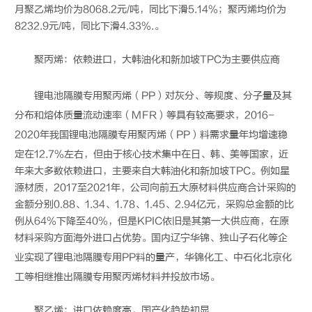
月聚乙烯均价为8068.2元/吨，同比下滑5.14%；聚丙烯均价为
8232.9元/吨，同比下滑4.33%.。
聚丙烯：依赖进口，大韩油化和新加坡TPC为主要供应商
锂电池
隔膜专用聚丙烯（PP）对灰分、等规度、分子量及其
分布和熔体质量流动速率（MFR）等具有较高要求，2016-
2020年我国
锂电池
隔膜专用聚丙烯（PP）料需求量年均增速稳
定在12.7%左右，但由于核心技术集中在日、韩、美等国家，近
年来大多数依赖进口，主要来自大韩油化和新加坡TPC。例如星
源材质，2017至2021年，公司向前五大原材料供应商合计采购的
金额分别0.88、1.34、1.78、1.45、2.94亿元，采购总金额的比
例从64%下降至40%，但是KPIC依旧是其第一大供应商，在原
材料采购方面海外进口占优势。国内辽宁华锦、独山子石化等企
业实现了
锂电池
隔膜专用PP料的量产，华锦化工、中石化北京化
工等相继推出隔膜专用聚丙烯材料并投放市场。
聚乙烯：进口依赖度高，国产化趋势初显