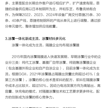
多，主要是配合长期合作客户进行相应扩产，扩产速度有限。恩
捷的设备供应商以日本制钢所为主，并和东芝、布鲁克纳有合
作。为保障2022、2023、2024年设备厂商交付恩捷25条、30
条、40条产线，恩捷将制钢所的产线从单元上进行调整，通过部
分单元替代、整体增加供应线数量。
3.涂覆一体化渐成主流，涂覆材料多元化
涂覆一体化成为主流，隔膜企业均布局涂覆膜
2015年国内涂覆隔膜进入快速发展期，早期涂覆行业中的企
业分三类：纯代工涂覆、基膜厂自带涂覆、纯销售涂覆膜企业
（包含基膜外购企业和自产自涂企业），目前涂覆一体化成为主
流。根据GGII，2021年涂覆膜占隔膜出货量比例超过45%（含
第三方涂覆）。涂覆的核心技术是浆料的配方，浆料在隔膜涂覆
中成本占比较大、超过50%。因动力电池发展方向为高输出、高
容量、快充电的模式，对隔膜涂覆技术和工艺要求更多样化，配
方的创新成为涂覆的核心竞争力。