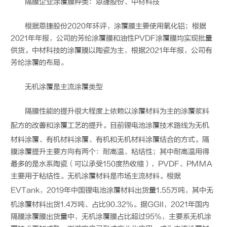
隔膜企业涂覆膜种类：恩捷股份、中材科技
根据恩捷股份2020年环评，涂覆膜主要使用氧化铝；根据
2021年年报，公司的芳纶涂覆膜和油性PVDF涂覆膜均实现批量
供货。中材科技的涂覆膜以陶瓷为主，根据2021年年报，公司有
芳纶涂覆的布局。
无机涂覆是主流涂覆类型
隔膜性能的提升很大程度上依赖以涂覆材料为主的涂覆浆料
配方的改善和涂覆工艺的提升。目前
锂电池
涂覆技术路线为无机
材料涂覆、有机材料涂覆、有机和无机材料涂覆结合的方式。隔
膜涂覆提升主要方向有两个：耐高温、粘结性；其中耐高温用得
最多的是水系陶瓷（可以承受150度热收缩），PVDF、PMMA
主要用于粘结性。无机涂覆材料是市场主流材料。根据
EVTank，2019年中国
锂电池
涂覆材料出货量1.55万吨，其中无
机涂覆材料出货1.4万吨、占比90.32%。据GGII，2021年国内
隔膜涂覆膜出货量中，无机涂覆膜占比超过95%，主要系无机涂