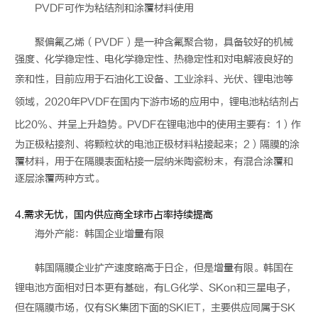
PVDF可作为粘结剂和涂覆材料使用
聚偏氟乙烯（PVDF）是一种含氟聚合物，具备较好的机械
强度、化学稳定性、电化学稳定性、热稳定性和对电解液良好的
亲和性，目前应用于石油化工设备、工业涂料、光伏、
锂电池
等
领域，2020年PVDF在国内下游市场的应用中，
锂电池
粘结剂占
比20%、并呈上升趋势。PVDF在
锂电池
中的使用主要有：1）作
为正极粘接剂、将颗粒状的电池正极材料粘接起来；2）隔膜的涂
覆材料，用于在隔膜表面粘接一层纳米陶瓷粉末，有混合涂覆和
逐层涂覆两种方式。
4.需求无忧，国内供应商全球市占率持续提高
海外产能：韩国企业增量有限
韩国隔膜企业扩产速度略高于日企，但是增量有限。韩国在
锂电池
方面相对日本更有基础，有LG化学、SKon和三星电子，
但在隔膜市场，仅有SK集团下面的SKIET，主要供应同属于SK