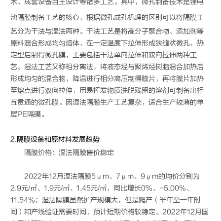
术、成套设备自主设计等诸多工艺。其中，微孔制备技术是
锂电
池
隔膜制备工艺的核心，根据微孔成孔机理的区别可以将隔膜工
艺分为干法与湿法两种。干法工艺是将高分子聚合物、添加剂等
原料混合形成均匀熔体，在一定温度下拉伸形成狭缝状微孔，热
定型后制得微孔膜，主要包括干法单向拉伸和双向拉伸两种工
艺。湿法工艺又称相分离法，将液态烃与聚烯烃树脂混合加热后
形成均匀的混合物，降温进行相分离压制得膜片，再将膜片加热
至熔点进行双向拉伸，用易挥发物质洗脱残留的溶剂可制备出相
互贯通的微孔膜。因湿法隔膜生产工艺复杂，适合生产较薄的单
层PE隔膜。
2.隔膜设备和原材料发展趋势
隔膜价格：湿法隔膜售价稳定
2022年12月湿法隔膜5μm、7μm、9μm的均价分别为
2.9元/㎡、1.9元/㎡、1.45元/㎡，同比增长0%、-5.00%、
11.54%；湿法隔膜虽然扩产规模大，但是爬产（半年至一年时
间）和产线验证需要时间，预计短期价格较稳定。2022年12月国