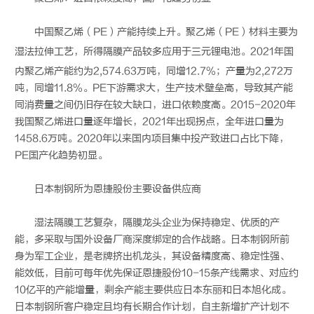
中国聚乙烯（PE）产能持续上升。聚乙烯（PE）材料主要为
湿法拉伸工艺，所得隔膜产品较多应用于三元
锂电池
。2021年国
内聚乙烯产能约为2,574.63万吨，同增12.7%；产量为2,272万
吨，同增11.8%。PE下游需求大，生产技术壁垒高，导致其产能
同消费量之间仍旧存在较大缺口，进口依赖度高。2015-2020年
我国聚乙烯进口量逐年增长，2021年出现拐点，全年进口量为
1458.6万吨。2020年以来国内项目集中投产致进口占比下降，
PE国产化趋势初显。
日本制钢所为恩捷股份主要设备供应商
湿法隔膜工艺复杂，隔膜龙头企业为保持稳定、优质的产
能，多采取与国外设备厂商深度绑定的合作战略。日本制钢所前
身为军工企业，是老牌挤出机龙头，其设备精度高、稳定性强、
能效低，目前可每年优先保证恩捷股份10-15条产线需求、对应约
10亿平的产能增量，剩余产能主要供应日本东丽和日本旭化成。
日本制钢所客户稳定且均有长期合作计划，自主新增扩产计划不