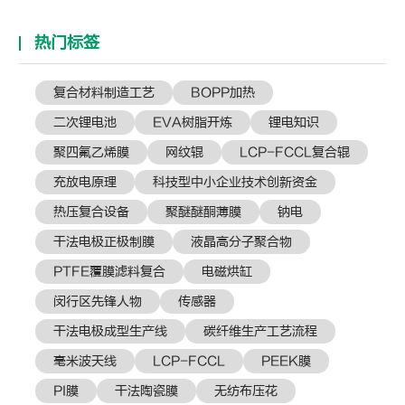
热门标签
复合材料制造工艺
BOPP加热
二次锂电池
EVA树脂开炼
锂电知识
聚四氟乙烯膜
网纹辊
LCP-FCCL复合辊
充放电原理
科技型中小企业技术创新资金
热压复合设备
聚醚醚酮薄膜
钠电
干法电极正极制膜
液晶高分子聚合物
PTFE覆膜滤料复合
电磁烘缸
闵行区先锋人物
传感器
干法电极成型生产线
碳纤维生产工艺流程
毫米波天线
LCP-FCCL
PEEK膜
PI膜
干法陶瓷膜
无纺布压花