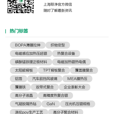
上海联净官方微信
随时了解最新资讯
热门标签
BOPA薄膜拉伸
织物定型
电磁感应加热压延辊
热复合设备
磷酸锰铁锂正极材料
电磁加热辊热电偶
太阳能背板
TPT背板复合
覆盖膜复合
铝箔
汽车前挡风玻璃
MEA膜热压
覆膜铁
双带式复合
企业表彰大会
高分子液晶
高精度热复合辊
气凝胶隔热毡
GaN
压光机压辊规格
涤纶poy生产工艺
高分子聚合材料