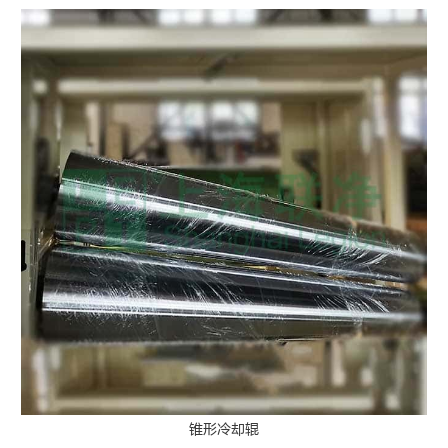
锥形冷却辊