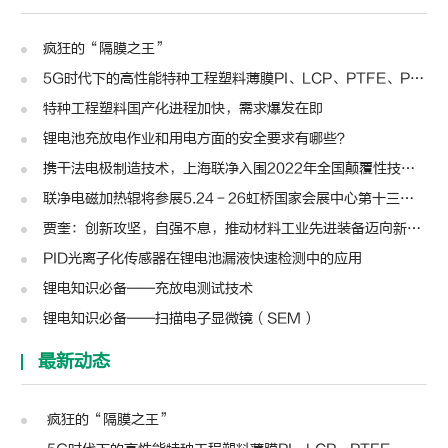
疯狂的“隔膜之王”
5G时代下的高性能特种工程塑料薄膜PI、LCP、PTFE、PPS、PEEK、PEN
特种工程塑料国产化进程加快，需求爆发在即
锂电池充放电作业和用电方面的安全要求有哪些？
携干法电极制造技术，上海联净入围2022年全国颠覆性技术创新大赛
联净电磁加热辊将参展5.24－26虹桥国家会展中心第十三届模切展
贾奎：创新攻坚，自强不息，推动材料工业先进装备迈向新高度 | 高转先锋人物
PID光离子化传感器在锂电池漏液快速检测中的应用
锂电知识必备——充放电测试技术
锂电知识必备——扫描电子显微镜（SEM）
最新动态
疯狂的“隔膜之王”