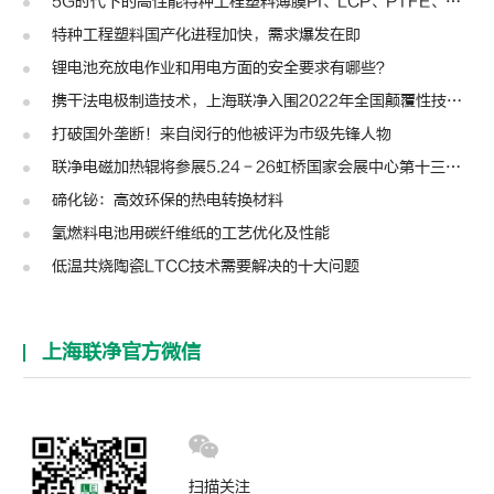
5G时代下的高性能特种工程塑料薄膜PI、LCP、PTFE、PPS、PEEK、PEN
特种工程塑料国产化进程加快，需求爆发在即
锂电池充放电作业和用电方面的安全要求有哪些？
携干法电极制造技术，上海联净入围2022年全国颠覆性技术创新大赛
打破国外垄断！来自闵行的他被评为市级先锋人物
联净电磁加热辊将参展5.24－26虹桥国家会展中心第十三届模切展
碲化铋：高效环保的热电转换材料
氢燃料电池用碳纤维纸的工艺优化及性能
低温共烧陶瓷LTCC技术需要解决的十大问题
上海联净官方微信
扫描关注