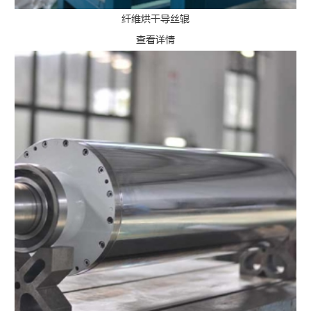
纤维烘干导丝辊
查看详情