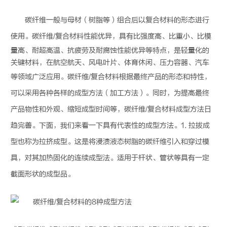
碳纤维
一般与母材（树脂等）组合后以
复合材料
的形态进行
使用。
碳纤维
/
复合材料
性能优异，具有比强度高、比重小、比模
量高、耐超高温、抗疲劳及耐腐蚀性能优异等特点，是轻量化的
关键材料，在航空航天、风电叶片、体育休闲、压力容器、汽车
等领域广泛应用。
碳纤维
/
复合材料
根据最终产品的形态和特性，
可以采用各种各样的
成型
方法（加工方法）。同时，为提高最终
产品物性和外观、缩短
成型
时间等，
碳纤维
/
复合材料
成型
方法日
趋完善。下面，我们来看一下具有代表性的
成型
方法。1. 拉拔
成
型
也称为拉挤
成型
。这是将浸渍液态树脂的
碳纤维
引入和穿过模
具，对其加热固化的连续
成型
法。适用于杆状、管状等具有一定
截面形状的
成型
品。