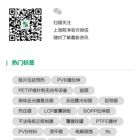
扫描关注
上海联净官方微信
随时了解最新资讯
热门标签
极片压延预热
PVB膜拉伸
PET纤维针刺无纺布设备
版辊
微珠反光膜复合辊
无结露冷却辊
铝导辊
热压辊
LCP基覆铜板
BOPP拉伸辊
干法电极正极制膜
覆膜铁罐
PTFE膜材
PVB材料
烫平辊
电解铜箔
tfs