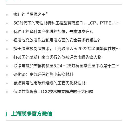
疯狂的“隔膜之王”
5G时代下的高性能特种工程塑料薄膜PI、LCP、PTFE、PPS、PEEK、PEN
特种工程塑料国产化进程加快，需求爆发在即
锂电池充放电作业和用电方面的安全要求有哪些？
携干法电极制造技术，上海联净入围2022年全国颠覆性技术创新大赛
打破国外垄断！来自闵行的他被评为市级先锋人物
联净电磁加热辊将参展5.24－26虹桥国家会展中心第十三届模切展
碲化铋：高效环保的热电转换材料
氢燃料电池用碳纤维纸的工艺优化及性能
低温共烧陶瓷LTCC技术需要解决的十大问题
上海联净官方微信