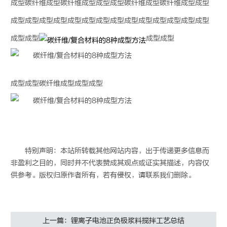
成型
碳纤维
成型
碳纤维
成型
成型
成型
碳纤维
成型
碳纤维
成型
成型
成型
成型
成型
成型
成型
成型
成型
成型
成型
成型
成型
成型
成型
成型
成型
成型
成型
成型
成型
成型
碳纤维
成型
成型
成型
特别声明：本站所转载其他网站内容，出于传递更多信息而
非盈利之目的，同时并不代表赞成其观点或证实其描述，内容仅
供参考。版权归原作者所有，若有侵权，请联系我们删除。
上一篇：锂离子电池正负极浆料搅拌工艺总结