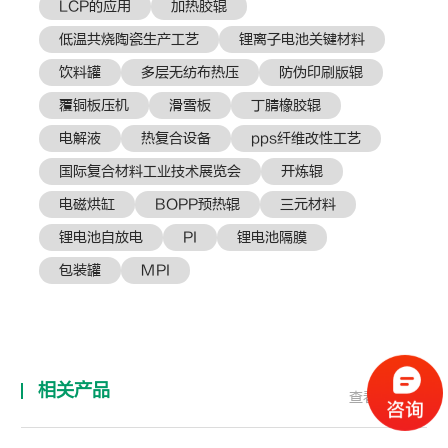
LCP的应用
加热胶辊
低温共烧陶瓷生产工艺
锂离子电池关键材料
饮料罐
多层无纺布热压
防伪印刷版辊
覆铜板压机
滑雪板
丁腈橡胶辊
电解液
热复合设备
pps纤维改性工艺
国际复合材料工业技术展览会
开炼辊
电磁烘缸
BOPP预热辊
三元材料
锂电池自放电
PI
锂电池隔膜
包装罐
MPI
相关产品
查看全部 >>