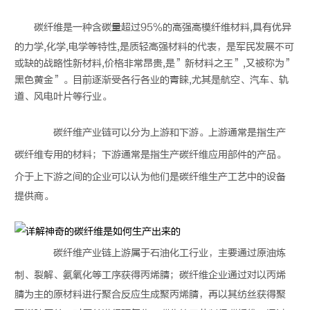
碳纤维
是一种含碳量超过95%的高强高模纤维材料,具有优异
的力学,化学,电学等特性,是质轻高强材料的代表，是军民发展不可
或缺的战略性新材料,价格非常昂贵,是”新材料之王”,又被称为”
黑色黄金”。目前逐渐受各行各业的青睐,尤其是航空、汽车、轨
道、风电叶片等行业。
碳纤维
产业链可以分为上游和下游。上游通常是指生产
碳纤维
专用的材料；下游通常是指生产
碳纤维
应用部件的产品。
介于上下游之间的企业可以认为他们是
碳纤维
生产工艺中的设备
提供商。
碳纤维
产业链上游属于石油化工行业，主要通过原油炼
制、裂解、氨氧化等工序获得丙烯腈；
碳纤维
企业通过对以丙烯
腈为主的原材料进行聚合反应生成聚丙烯腈，再以其纺丝获得聚