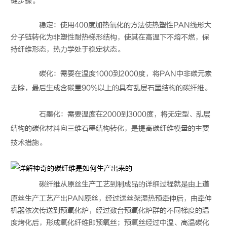
键步骤。
稳定：使用400度加热氧化的方法使热塑性PAN线形大
分子链转化为非塑性耐热梯形结构，使其在高温下不熔不燃，保
持纤维形态，热力学处于稳定状态。
碳化：需要在温度1000到2000度，将PAN中非碳元素
去除，最后生成含碳量90%以上的具有乱层石墨结构的
碳纤维
。
石墨化：需要温度在2000到3000度，将无定型、乱层
结构的碳化材料向三维石墨结构转化，是提高
碳纤维
模量的主要
技术措施。
碳纤维
从原丝生产工艺到制成品的详细过程就是由上道
原丝生产工艺产出PAN原丝，经过送丝架湿热预牵伸后，由牵伸
机器依次传送到预氧化炉，经过数台预氧化炉群的不同梯度的温
度烤化后，形成氧化纤维即预氧丝；预氧丝经过中温、高温碳化