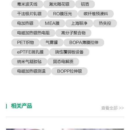
毫米波天线
激光雕花辊
铝箔
干法极片轧辊
RO膜压光
碳纤维预浸料
电加热辊
MEA膜
上海联净
热失控
电磁加热辊热电阻
高分子聚合物
PET织物
气雾罐
BOPA薄膜拉伸
ePTFE微孔膜
挠性覆铜板设备
纳米气凝胶毡
固态电解质
电磁加热辊测温
BOPP拉伸辊
相关产品
查看全部 >>