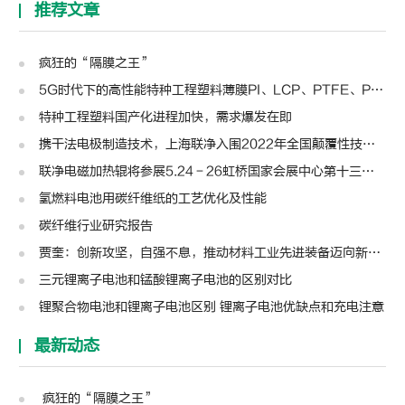
推荐文章
疯狂的“隔膜之王”
5G时代下的高性能特种工程塑料薄膜PI、LCP、PTFE、PPS、PEEK、PEN
特种工程塑料国产化进程加快，需求爆发在即
携干法电极制造技术，上海联净入围2022年全国颠覆性技术创新大赛
联净电磁加热辊将参展5.24－26虹桥国家会展中心第十三届模切展
氢燃料电池用碳纤维纸的工艺优化及性能
碳纤维行业研究报告
贾奎：创新攻坚，自强不息，推动材料工业先进装备迈向新高度 | 高转先锋人物
三元锂离子电池和锰酸锂离子电池的区别对比
锂聚合物电池和锂离子电池区别 锂离子电池优缺点和充电注意
最新动态
疯狂的“隔膜之王”