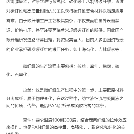
丙烯腈原丝，对原丝进行预氧化、碳化等工艺制得
碳纤维
，通过
对
碳纤维
和高质量树脂的加工以获得
碳纤维
复合材料以满足应用
需求，由于
碳纤维
生产工艺极其复杂、不仅要面临国外设备禁
运、价格打压，甚至还要面临着常规级
碳纤维
的断供。因此国产
碳纤维
研发道路非常困难，耗资极其巨大，目前大多由国资背景
的企业承担研发
碳纤维
的艰巨任务，如上海石化、吉林碳素等。
碳纤维
的生产流程主要包括：拉丝、牵伸、稳定、碳
化、石墨化。
拉丝：这是
碳纤维
生产过程中的第一步，主要把原材料
分离成纤，属于物理变化，在这过程中，纺丝液细流与凝固液之
间的传质、传热，最后PAN沉析形成凝胶结构的丝条。
牵伸：要求温度100到300度，结合定向纤维的拉伸效应
来操作。也是PAN纤维的高模量、高强化、、致密化和细化的关