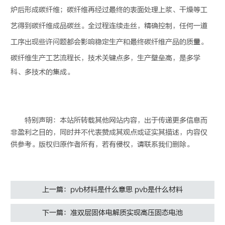
炉后形成
碳纤维
；
碳纤维
再经过最终的表面处理上浆、干燥等工
艺得到
碳纤维
成品碳丝。全过程连续走丝，精确控制，任何一道
工序出现些许问题都会影响稳定生产和最终
碳纤维
产品的质量。
碳纤维
生产工艺流程长，技术关键点多，生产壁垒高，是多学
科、多技术的集成。
特别声明：本站所转载其他网站内容，出于传递更多信息而
非盈利之目的，同时并不代表赞成其观点或证实其描述，内容仅
供参考。版权归原作者所有，若有侵权，请联系我们删除。
上一篇：pvb材料是什么意思 pvb是什么材料
下一篇：准双层固体电解质实现高压固态电池