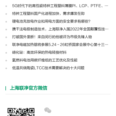
5G时代下的高性能特种工程塑料薄膜PI、LCP、PTFE、PPS、PEEK、PEN
特种工程塑料国产化进程加快，需求爆发在即
锂电池充放电作业和用电方面的安全要求有哪些？
携干法电极制造技术，上海联净入围2022年全国颠覆性技术创新大赛
打破国外垄断！来自闵行的他被评为市级先锋人物
联净电磁加热辊将参展5.24－26虹桥国家会展中心第十三届模切展
碲化铋：高效环保的热电转换材料
氢燃料电池用碳纤维纸的工艺优化及性能
低温共烧陶瓷LTCC技术需要解决的十大问题
上海联净官方微信