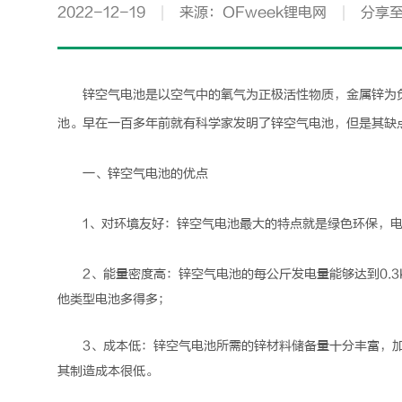
2022-12-19
来源：OFweek锂电网
分享
锌空气电池
是以空气中的氧气为正极活性物质，金属锌为
池。早在一百多年前就有科学家发明了
锌空气电池
，但是其缺
一、
锌空气电池
的优点
1、对环境友好：
锌空气电池
最大的特点就是绿色环保，
2、能量密度高：
锌空气电池
的每公斤发电量能够达到0.
他类型电池多得多；
3、成本低：
锌空气电池
所需的锌材料储备量十分丰富，
其制造成本很低。