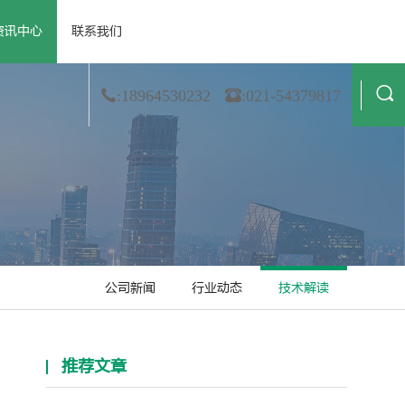
资讯中心
联系我们
 资质荣誉
· 公司新闻
· 膜材料
· 合作伙伴
· 行业动态
· 非织造
· 造纸
· 技术解读
· 金属箔
· 纺织业
:18964530232
:021-54379817
公司新闻
行业动态
技术解读
推荐文章