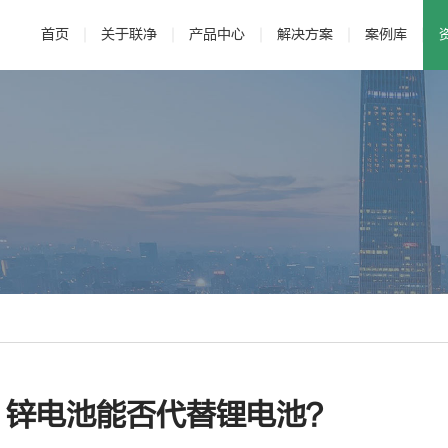
首页
关于联净
产品中心
解决方案
案例库
· 公司介绍
· 电磁加热辊
· 发展历程
· 新能源
· 辊压机
· 研发与专利
· 新材料
·
？锌电池能否代替锂电池？