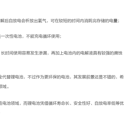
溶解后自放电会析放出氢气，可在较短的时间内消耗完存储的电量；
是一次性电池，不能充电循环使用；
，长时间使用容易发生渗漏，再加上电池内的电解液具有较强的腐蚀
全代替
锂电池
，不过作为更环保的电池，其发展前景还是不错的，希
领域。
性电池领域，而
锂电池
凭借循环寿命长、安全性好、自放电率低等优
。