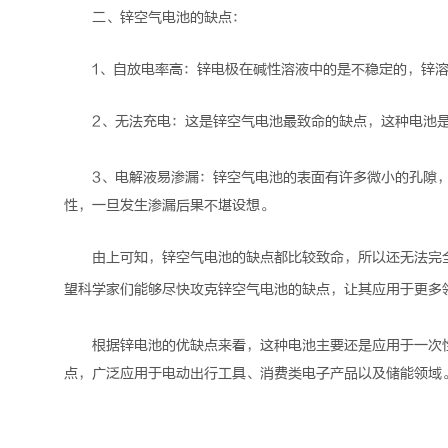
二、
锌空气电池
的缺点：
1、自放电率高：锌电极在碱性溶液中的是不稳定的，锌
2、无法充电：这是
锌空气电池
最致命的缺点，这种电池
3、电解液易渗漏：
锌空气电池
的表面有许多微小的孔隙
性，一旦发生渗漏后果不堪设想。
由上可知，
锌空气电池
的缺点都比较致命，所以还无法完
望科学家们能够尽快攻克
锌空气电池
的缺点，让其应用于更多
根据锌电池的优缺点来看，这种电池主要还是应用于一次
点，广泛应用于电动出行工具、消费类电子产品以及储能领域