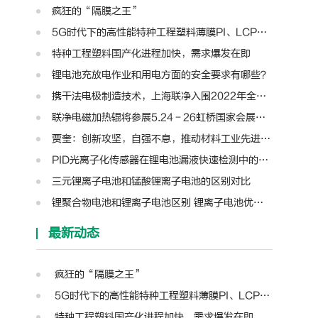
疯狂的“隔膜之王”
5G时代下的高性能特种工程塑料薄膜PI、LCP、PTFE、PPS、PEEK、PEN
特种工程塑料国产化进程加快，需求爆发在即
锂电池充放电作业和用电方面的安全要求有哪些？
携干法电极制造技术，上海联净入围2022年全国颠覆性技术创新大赛
联净电磁加热辊将参展5.24－26虹桥国家会展中心第十三届模切展
贾奎：创新攻坚，自强不息，推动材料工业先进装备迈向新高度 | 高转先锋人物
PID光离子化传感器在锂电池漏液快速检测中的应用
三元锂离子电池和锰酸锂离子电池的区别对比
锂聚合物电池和锂离子电池区别 锂离子电池优缺点和充电注意
最新动态
疯狂的“隔膜之王”
5G时代下的高性能特种工程塑料薄膜PI、LCP、PTFE、PPS、PEEK、PEN
特种工程塑料国产化进程加快，需求爆发在即