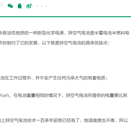
至：
···
负极活性物质的一种新型化学电源，
锌空气电池
是半蓄电池半燃料电
点却制约了它的发展，以下就是
锌空气电池
的具体优缺点：
电池在工作过程中，并不会产生任何污染大气的有害物质；
3Kwh，在电池重量相同的情况下，
锌空气电池
所提供的电量要比其
加上
锌空气电池
技术一百多年前就已经有了，制造难度也不高，所以