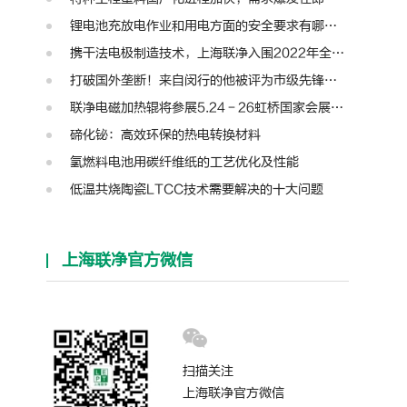
锂电池充放电作业和用电方面的安全要求有哪些？
携干法电极制造技术，上海联净入围2022年全国颠覆性技术创新大赛
打破国外垄断！来自闵行的他被评为市级先锋人物
联净电磁加热辊将参展5.24－26虹桥国家会展中心第十三届模切展
碲化铋：高效环保的热电转换材料
氢燃料电池用碳纤维纸的工艺优化及性能
低温共烧陶瓷LTCC技术需要解决的十大问题
上海联净官方微信
扫描关注
上海联净官方微信