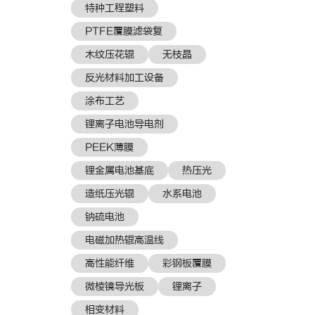
特种工程塑料
PTFE覆膜滤袋复
木纹压花辊
无枝晶
反光材料加工设备
涂布工艺
锂离子电池导电剂
PEEK薄膜
锂金属电池基底
热压光
造纸压光辊
水系电池
钠硫电池
电磁加热辊高温线
高性能纤维
彩钢板覆膜
微棱镜导光板
锂离子
相变材料