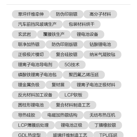
草坪纤维牵伸
防伪印刷辊
高分子材料
汽车前挡风玻璃生产
包装材料烘干
玄武岩
覆膜铁生产
锂电池设备
联净加热辊
防伪印刷版辊
钴酸锂电池
正极极片模切
复合硅胶辊
纳米气凝胶毡
锂离子电池导电剂
5G技术
磷酸铁锂离子电池包
聚四氟乙烯压延
锂金属负极
复材展​
锂离子电池正极材料
反光材料加工设备
LCP软板
圆柱形锂电池
复合材料制造工艺
导热硅胶
电磁加热辊结构
无纺布热压机
LCP薄膜后处理
锂电池正极
丁腈橡胶辊
GDL热定型
玻璃纤维制造工艺
TPU压延