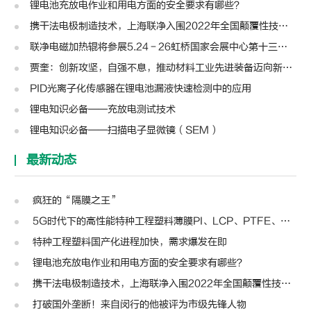
锂电池充放电作业和用电方面的安全要求有哪些？
携干法电极制造技术，上海联净入围2022年全国颠覆性技术创新大赛
联净电磁加热辊将参展5.24－26虹桥国家会展中心第十三届模切展
贾奎：创新攻坚，自强不息，推动材料工业先进装备迈向新高度 | 高转先锋人物
PID光离子化传感器在锂电池漏液快速检测中的应用
锂电知识必备——充放电测试技术
锂电知识必备——扫描电子显微镜（SEM）
最新动态
疯狂的“隔膜之王”
5G时代下的高性能特种工程塑料薄膜PI、LCP、PTFE、PPS、PEEK、PEN
特种工程塑料国产化进程加快，需求爆发在即
锂电池充放电作业和用电方面的安全要求有哪些？
携干法电极制造技术，上海联净入围2022年全国颠覆性技术创新大赛
打破国外垄断！来自闵行的他被评为市级先锋人物