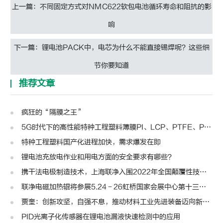
上一篇：不同固定方式对NMC622软包电池循环寿命和阻抗的影
响
下一篇：锂电池PACK中，电芯为什么不能直接锡焊呢？这些细
节你要知道
推荐文章
疯狂的“隔膜之王”
5G时代下的高性能特种工程塑料薄膜PI、LCP、PTFE、PPS、PEEK、PEN
特种工程塑料国产化进程加快，需求爆发在即
锂电池充放电作业和用电方面的安全要求有哪些？
携干法电极制造技术，上海联净入围2022年全国颠覆性技术创新大赛
联净电磁加热辊将参展5.24－26虹桥国家会展中心第十三届模切展
贾奎：创新攻坚，自强不息，推动材料工业先进装备迈向新高度 | 高转先锋人物
PID光离子化传感器在锂电池漏液快速检测中的应用