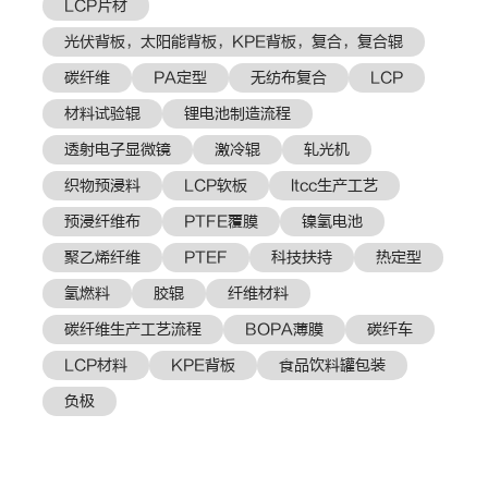
LCP片材
光伏背板，太阳能背板，KPE背板，复合，复合辊
碳纤维
PA定型
无纺布复合
LCP
材料试验辊
锂电池制造流程
透射电子显微镜
激冷辊
轧光机
织物预浸料
LCP软板
ltcc生产工艺
预浸纤维布
PTFE覆膜
镍氢电池
聚乙烯纤维
PTEF
科技扶持
热定型
氢燃料
胶辊
纤维材料
碳纤维生产工艺流程
BOPA薄膜
碳纤车
LCP材料
KPE背板
食品饮料罐包装
负极