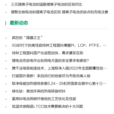
三元锂离子电池和锰酸锂离子电池的区别对比
锂聚合物电池和锂离子电池区别 锂离子电池优缺点和充电注意
最新动态
疯狂的“隔膜之王”
5G时代下的高性能特种工程塑料薄膜PI、LCP、PTFE、PPS、PEEK、PEN
特种工程塑料国产化进程加快，需求爆发在即
锂电池充放电作业和用电方面的安全要求有哪些？
携干法电极制造技术，上海联净入围2022年全国颠覆性技术创新大赛
打破国外垄断！来自闵行的他被评为市级先锋人物
联净电磁加热辊将参展5.24－26虹桥国家会展中心第十三届模切展
碲化铋：高效环保的热电转换材料
氢燃料电池用碳纤维纸的工艺优化及性能
低温共烧陶瓷LTCC技术需要解决的十大问题