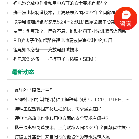
锂电池充放电作业和用电方面的安全要求有哪些？
携干法电极制造技术，上海联净入围2022年全国颠覆性技术创新大赛
联净电磁加热辊将参展5.24－26虹桥国家会展中心第十三届模切展
贾奎：创新攻坚，自强不息，推动材料工业先进装备迈向新高度 | 高转先锋人物
PID光离子化传感器在锂电池漏液快速检测中的应用
锂电知识必备——充放电测试技术
锂电知识必备——扫描电子显微镜（SEM）
最新动态
疯狂的“隔膜之王”
5G时代下的高性能特种工程塑料薄膜PI、LCP、PTFE、PPS、PEEK、PEN
特种工程塑料国产化进程加快，需求爆发在即
锂电池充放电作业和用电方面的安全要求有哪些？
携干法电极制造技术，上海联净入围2022年全国颠覆性技术创新大赛
打破国外垄断！来自闵行的他被评为市级先锋人物