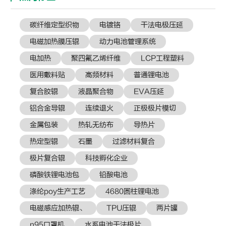
碳纤维定型织物
电镀铬
干法电极压延
电磁加热膜压辊
动力电池管理系统
电加热
聚四氟乙烯纤维
LCP工程塑料
医用敷料贴
高频材料
普通锂电池
复合胶辊
液晶聚合物
EVA压延
铝合金导辊
连续退火
正极极片模切
金属包装
热轧无纺布
导热片
热定型辊
石墨
过滤材料复合
极片复合辊
科技孵化企业
磷酸铁锂电池包
铅酸电池
涤纶poy生产工艺
4680圆柱锂电池
电磁感应加热辊、
TPU压辊
两片罐
n95口罩机
水系电池干法极片