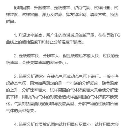
影响因素：升温速率、走纸速率、炉内气氛、试样用量、试
样粒度、试样容器、浮力及对流、挥发物冷凝、填装方式、预热
时间。
1. 升温速率越高，所产生的热滞后现象越严重，往往导致TG
曲线上的起始温度Ti和终止分解温度Tf偏高。
2. 走纸速率快，分辨率大，但是纸速也不能太快，过快的走
纸速率，会使失重速率的差异变小。
3. 热重分析通常可在静态气氛或动态气氛下进行。一般不考
虑静态气氛，因为如果测定的是一个可逆的分解反应，随着温度
的上升，分解速率增大，试样周围的气体浓度增大又会使分解速
度下降，同时炉内气体的对流会造成样品周围的气体浓度不断变
化。气氛对热重曲线的影响与反应类型、分解产物的性质和所通
气体的类型有关。
4. 热重分析仪灵敏范围内试样用量应尽量小，试样用量大会