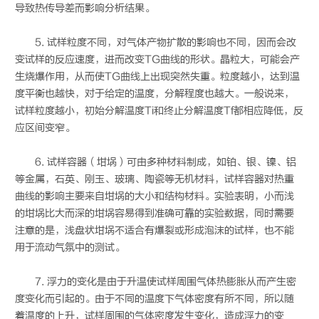
导致热传导差而影响分析结果。
5. 试样粒度不同，对气体产物扩散的影响也不同，因而会改
变试样的反应速度，进而改变TG曲线的形状。晶粒大，可能会产
生烧爆作用，从而使TG曲线上出现突然失重。粒度越小，达到温
度平衡也越快，对于给定的温度，分解程度也越大。一般说来，
试样粒度越小，初始分解温度Ti和终止分解温度Tf都相应降低，反
应区间变窄。
6. 试样容器（坩埚）可由多种材料制成，如铂、银、镍、铝
等金属，石英、刚玉、玻璃、陶瓷等无机材料，试样容器对热重
曲线的影响主要来自坩埚的大小和结构材料。实验表明，小而浅
的坩埚比大而深的坩埚容易得到准确可靠的实验数据，同时需要
注意的是，浅盘状坩埚不适合有爆裂或形成泡沫的试样，也不能
用于流动气氛中的测试。
7. 浮力的变化是由于升温使试样周围气体热膨胀从而产生密
度变化而引起的。由于不同的温度下气体密度有所不同，所以随
着温度的上升，试样周围的气体密度发生变化，造成浮力的变