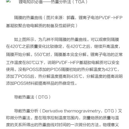
隔膜的热重曲线（图片来源：郭鑫，
锂离子电池
PVDF-HFP
基凝胶聚合物电解质的制备及性能研究）
如上图所示，为几种不同隔膜的热重曲线。可以观察到隔膜
在420℃之前质量变化比较稳定，在420℃之后，继续升高温度，
隔膜开始分解。550℃时，隔膜基本完全分解。
锂离子电池
的正常
工作温度在80℃以下，说明PVDF-HFP基凝胶电解质可以安全
使用。没有POSS添加的P1D5隔膜初始的热分解温度为423℃，
添加了POSS后，热分解温度提高到435℃，分解温度的提高说明
添加POSS材料能提高样品的热稳定性。
导数热重法（DTG）
导数热重分析（Derivative thermogravimetry，DTG）又
称微分热重法。是在程序控制温度范围内，测量物质的质量与温
度的关系所得出的热重曲线对时间的一次微分的方法。物理意义