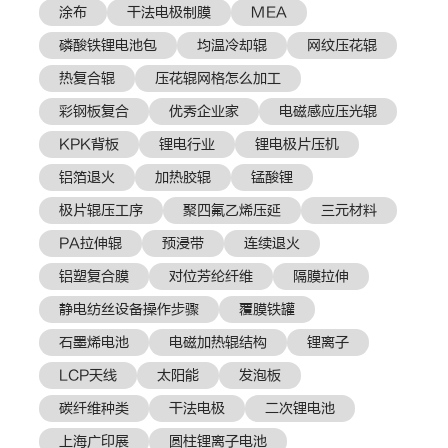
涂布
干法电极制膜
MEA
磷酸铁锂电池包
均温冷却辊
网纹压花辊
热复合辊
压花辊网格怎么加工
彩钢板复合
优秀企业家
电磁感应压光辊
KPK背板
锂电行业
锂电极片压机
铝箔退火
加热胶辊
锰酸锂
极片辊压工序
聚四氟乙烯压延
三元材料
PA拉伸辊
预浸带
连续退火
铝塑复合膜
对位芳纶纤维
隔膜拉伸
静电纺丝设备操作步骤
覆膜铁罐
石墨烯电池
电磁加热辊结构
锂离子
LCP天线
太阳能
发泡板
碳纤维种类
干法电极
二次锂电池
上海广印展
圆柱锂离子电池