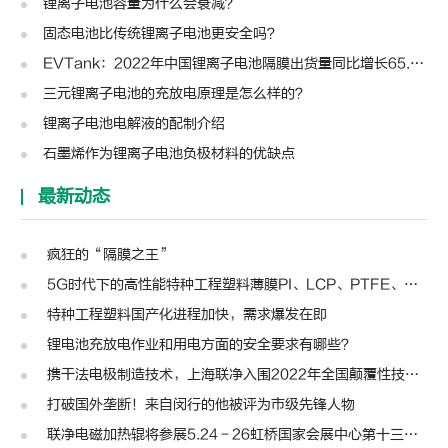
锂离子电池容量为什么会衰减？
固态电池比传统锂离子电池更安全吗？
EVTank：2022年中国锂离子电池隔膜出货量同比增长65.3%至133.2亿平米
三元锂离子电池的充放电原理是怎么样的？
锂离子电池电解液的配制介绍
石墨烯作为锂离子电池负极材料的优缺点
最新动态
疯狂的“隔膜之王”
5G时代下的高性能特种工程塑料薄膜PI、LCP、PTFE、PPS、PEEK、PEN
特种工程塑料国产化进程加快，需求爆发在即
锂电池充放电作业和用电方面的安全要求有哪些？
携干法电极制造技术，上海联净入围2022年全国颠覆性技术创新大赛
打破国外垄断！来自闵行的他被评为市级先锋人物
联净电磁加热辊将参展5.24－26虹桥国家会展中心第十三届模切展